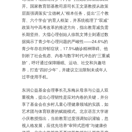
开。国家教育部基教司原司长王文湛教授从政策
层面强调落实“立德树人”根本任务，提出“三个教
育、六个学会”的育人框架，并系统梳理了“双减”
政策与中高考改革的推进方向，指出教育减负需
长期坚持。大儒心理创始人徐凯文博士则通过数
据揭示了青少年心理问题的严峻性——24.6%的
青少年存在抑郁症状，17.5%确诊精神障碍。他
剖析了社会焦虑、内卷与数字时代冲击的“三重威
胁”，呼吁通过保障睡眠、运动、社交和兴趣培
养，打造“四好少年”，并建议立法限制未成年人
过早使用手机。
东润公益基金会理事长孔东梅从母亲与公益人双
重视角，提出心理韧性是应对内卷的关键，并分
享了基金会在乡村儿童心理健康领域的实践，如
艺术团与体育联赛的赋能模式。北京语言大学谢
小庆教授指出，当前教育过度强调知识灌输，忽
视人格发展，应优先培养“审辩式思维”与健康价