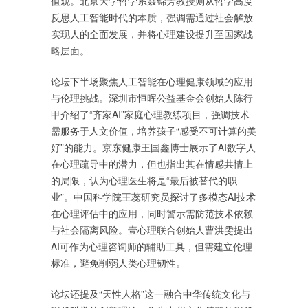
值观。北京大学哲学系聂锦芳教授则从哲学高度
反思人工智能时代的本质，强调需通过社会解放
实现人的全面发展，并将心理建设提升至国家战
略层面。
论坛下半场聚焦人工智能在心理健康领域的应用
与伦理挑战。深圳市恒晖公益基金会创始人陈行
甲介绍了“齐家AI”家庭心理教练项目，强调技术
需服务于人文价值，培养孩子“感受不可计算的美
好”的能力。京东健康王国鑫博士展示了AI数字人
在心理疏导中的潜力，但也指出其在情感共情上
的局限，认为心理医生将是“最后被替代的职
业”。中国科学院王蕊研究员探讨了多模态AI技术
在心理评估中的应用，同时警示需防范技术依赖
与社会隔离风险。壹心理联合创始人曹洪雯提出
AI可作为心理咨询师的辅助工具，但需建立伦理
标准，避免削弱人类心理韧性。
论坛还提及“天性人格”这一融合中华传统文化与