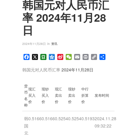
韩国元对人民币汇
率 2024年11月28
日
in
2024年11月28日
资讯
Facebook
X
Douban
Qzone
Sina
WeChat
Email
Print
Copy
分
Weibo
Link
享
韩国元对人民币汇率
2024年11月28日
货
现汇
现钞
现汇
现钞
中行
币
买入
买入
卖出
卖出
折算
发布时间
名
价
价
价
价
价
称
韩
0.5166
0.5166
0.5254
0.5254
0.5193
2024.11.28
国
09:32:22
元