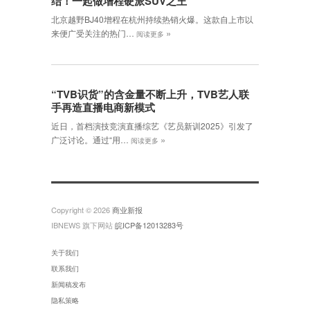
结！一起做增程硬派SUV之王
北京越野BJ40增程在杭州持续热销火爆。这款自上市以
»
来便广受关注的热门…
阅读更多
“TVB识货”的含金量不断上升，TVB艺人联
手再造直播电商新模式
近日，首档演技竞演直播综艺《艺员新训2025》引发了
»
广泛讨论。通过“用…
阅读更多
Copyright © 2026
商业新报
IBNEWS 旗下网站
皖ICP备12013283号
关于我们
联系我们
新闻稿发布
隐私策略