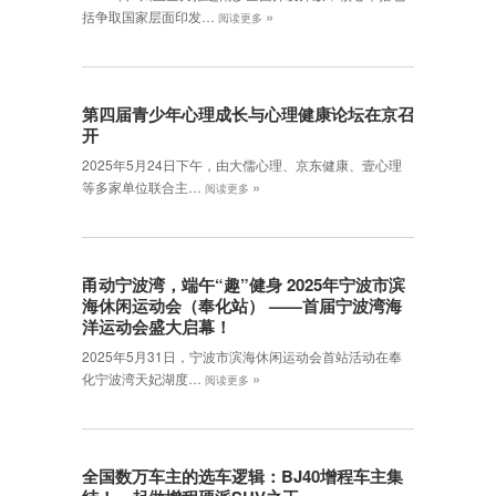
»
括争取国家层面印发…
阅读更多
第四届青少年心理成长与心理健康论坛在京召
开
2025年5月24日下午，由大儒心理、京东健康、壹心理
»
等多家单位联合主…
阅读更多
甬动宁波湾，端午“趣”健身 2025年宁波市滨
海休闲运动会（奉化站） ——首届宁波湾海
洋运动会盛大启幕！
2025年5月31日，宁波市滨海休闲运动会首站活动在奉
»
化宁波湾天妃湖度…
阅读更多
全国数万车主的选车逻辑：BJ40增程车主集