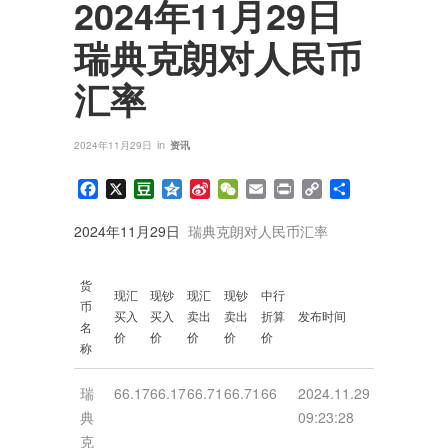
2024年11月29日
瑞典克朗对人民币
汇率
in
2024年11月29日
资讯
Facebook
X
Douban
Qzone
Sina
WeChat
Email
Print
Copy
分
Weibo
Link
享
2024年11月29日
瑞典克朗对人民币汇率
货
现汇
现钞
现汇
现钞
中行
币
买入
买入
卖出
卖出
折算
发布时间
名
价
价
价
价
价
称
瑞
66.17
66.17
66.71
66.71
66
2024.11.29
典
09:23:28
克