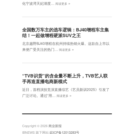
»
化宁波湾天妃湖度…
阅读更多
全国数万车主的选车逻辑：BJ40增程车主集
结！一起做增程硬派SUV之王
北京越野BJ40增程在杭州持续热销火爆。这款自上市以
»
来便广受关注的热门…
阅读更多
“TVB识货”的含金量不断上升，TVB艺人联
手再造直播电商新模式
近日，首档演技竞演直播综艺《艺员新训2025》引发了
»
广泛讨论。通过“用…
阅读更多
Copyright © 2026
商业新报
IBNEWS 旗下网站
皖ICP备12013283号