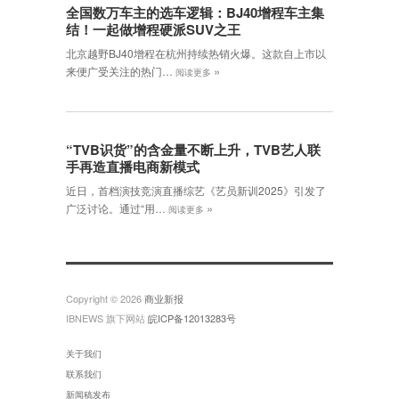
全国数万车主的选车逻辑：BJ40增程车主集
结！一起做增程硬派SUV之王
北京越野BJ40增程在杭州持续热销火爆。这款自上市以
»
来便广受关注的热门…
阅读更多
“TVB识货”的含金量不断上升，TVB艺人联
手再造直播电商新模式
近日，首档演技竞演直播综艺《艺员新训2025》引发了
»
广泛讨论。通过“用…
阅读更多
Copyright © 2026
商业新报
IBNEWS 旗下网站
皖ICP备12013283号
关于我们
联系我们
新闻稿发布