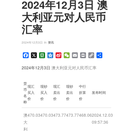
2024年12月3日 澳
大利亚元对人民币
汇率
in
2024年12月3日
资讯
Facebook
X
Douban
Qzone
Sina
WeChat
Email
Print
Copy
分
Weibo
Link
享
2024年12月3日
澳大利亚元对人民币汇率
货
现汇
现钞
现汇
现钞
中行
币
买入
买入
卖出
卖出
折算
发布时间
名
价
价
价
价
价
称
澳
470.03
470.03
473.77
473.77
468.06
2024.12.03
大
09:57:36
利