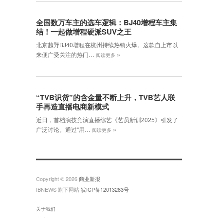
全国数万车主的选车逻辑：BJ40增程车主集
结！一起做增程硬派SUV之王
北京越野BJ40增程在杭州持续热销火爆。这款自上市以
»
来便广受关注的热门…
阅读更多
“TVB识货”的含金量不断上升，TVB艺人联
手再造直播电商新模式
近日，首档演技竞演直播综艺《艺员新训2025》引发了
»
广泛讨论。通过“用…
阅读更多
Copyright © 2026
商业新报
IBNEWS 旗下网站
皖ICP备12013283号
关于我们