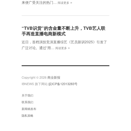
»
来便广受关注的热门…
阅读更多
“TVB识货”的含金量不断上升，TVB艺人联
手再造直播电商新模式
近日，首档演技竞演直播综艺《艺员新训2025》引发了
»
广泛讨论。通过“用…
阅读更多
Copyright © 2026
商业新报
IBNEWS 旗下网站
皖ICP备12013283号
关于我们
联系我们
新闻稿发布
隐私策略