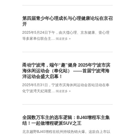
第四届青少年心理成长与心理健康论坛在京召
开
2025年5月24日下午，由大儒心理、京东健康、壹心理
»
等多家单位联合主…
阅读更多
甬动宁波湾，端午“趣”健身 2025年宁波市滨
海休闲运动会（奉化站） ——首届宁波湾海
洋运动会盛大启幕！
2025年5月31日，宁波市滨海休闲运动会首站活动在奉
»
化宁波湾天妃湖度…
阅读更多
全国数万车主的选车逻辑：BJ40增程车主集
结！一起做增程硬派SUV之王
北京越野BJ40增程在杭州持续热销火爆。这款自上市以