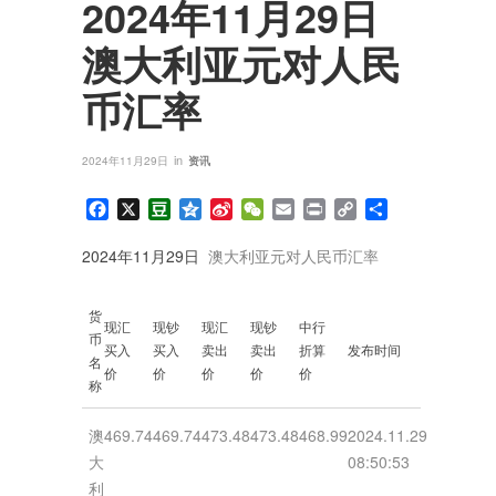
2024年11月29日
澳大利亚元对人民
币汇率
in
2024年11月29日
资讯
Facebook
X
Douban
Qzone
Sina
WeChat
Email
Print
Copy
分
Weibo
Link
享
2024年11月29日
澳大利亚元对人民币汇率
货
现汇
现钞
现汇
现钞
中行
币
买入
买入
卖出
卖出
折算
发布时间
名
价
价
价
价
价
称
澳
469.74
469.74
473.48
473.48
468.99
2024.11.29
大
08:50:53
利