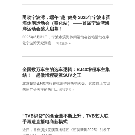
甬动宁波湾，端午“趣”健身 2025年宁波市滨
海休闲运动会（奉化站） ——首届宁波湾海
洋运动会盛大启幕！
2025年5月31日，宁波市滨海休闲运动会首站活动在奉
»
化宁波湾天妃湖度…
阅读更多
全国数万车主的选车逻辑：BJ40增程车主集
结！一起做增程硬派SUV之王
北京越野BJ40增程在杭州持续热销火爆。这款自上市以
»
来便广受关注的热门…
阅读更多
“TVB识货”的含金量不断上升，TVB艺人联
手再造直播电商新模式
近日，首档演技竞演直播综艺《艺员新训2025》引发了