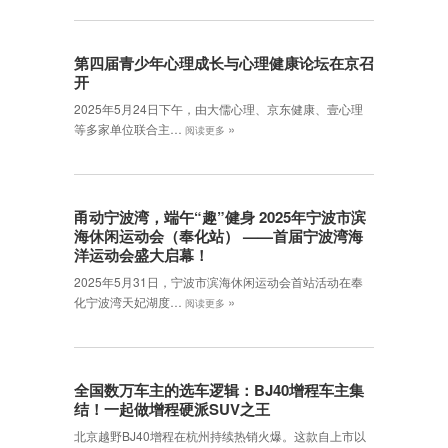
第四届青少年心理成长与心理健康论坛在京召
开
2025年5月24日下午，由大儒心理、京东健康、壹心理
»
等多家单位联合主…
阅读更多
甬动宁波湾，端午“趣”健身 2025年宁波市滨
海休闲运动会（奉化站） ——首届宁波湾海
洋运动会盛大启幕！
2025年5月31日，宁波市滨海休闲运动会首站活动在奉
»
化宁波湾天妃湖度…
阅读更多
全国数万车主的选车逻辑：BJ40增程车主集
结！一起做增程硬派SUV之王
北京越野BJ40增程在杭州持续热销火爆。这款自上市以