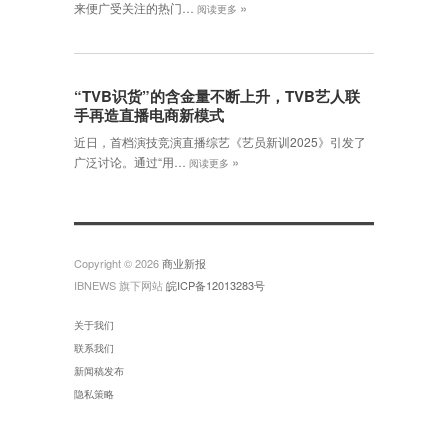
»
来便广受关注的热门…
阅读更多
“TVB识货”的含金量不断上升，TVB艺人联
手再造直播电商新模式
近日，首档演技竞演直播综艺《艺员新训2025》引发了
»
广泛讨论。通过“用…
阅读更多
Copyright © 2026
商业新报
IBNEWS 旗下网站
皖ICP备12013283号
关于我们
联系我们
新闻稿发布
隐私策略