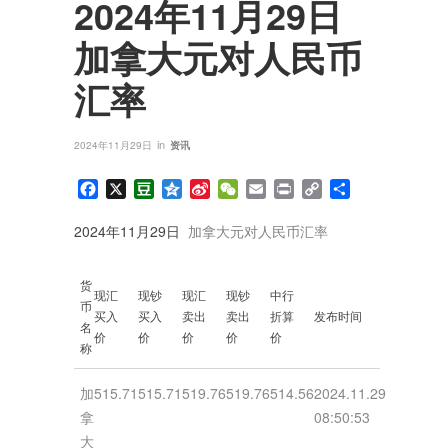
2024年11月29日
加拿大元对人民币
汇率
in
2024年11月29日
资讯
Facebook
X
Douban
Qzone
Sina
WeChat
Email
Print
Copy
分
Weibo
Link
享
2024年11月29日
加拿大元对人民币汇率
货
现汇
现钞
现汇
现钞
中行
币
买入
买入
卖出
卖出
折算
发布时间
名
价
价
价
价
价
称
加
515.71
515.71
519.76
519.76
514.56
2024.11.29
拿
08:50:53
大