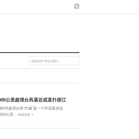
000公里超强台风逼近或直扑浙江
年第9号超强台风“巴威”是一个环流直径达
»
1200公里…
阅读更多