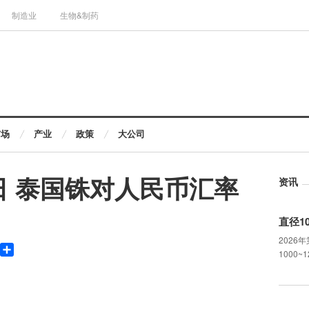
制造业
生物&制药
市场
产业
政策
大公司
29日 泰国铢对人民币汇率
资讯
直径1
2026
Copy
分
1000~
ink
享