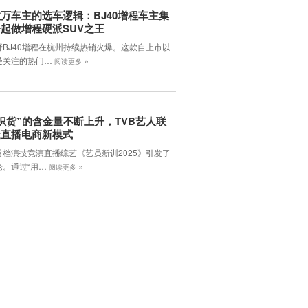
万车主的选车逻辑：BJ40增程车主集
起做增程硬派SUV之王
野BJ40增程在杭州持续热销火爆。这款自上市以
»
受关注的热门…
阅读更多
B识货”的含金量不断上升，TVB艺人联
造直播电商新模式
首档演技竞演直播综艺《艺员新训2025》引发了
»
论。通过“用…
阅读更多