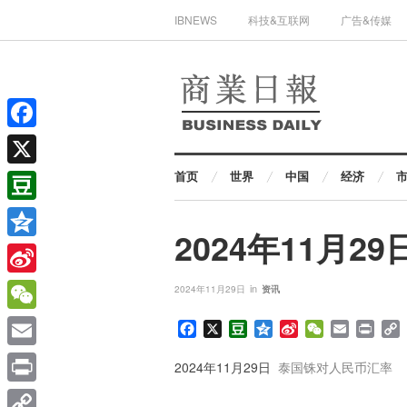
IBNEWS
科技&互联网
广告&传媒
Facebook
首页
世界
中国
经济
X
Douban
2024年11月
Qzone
Sina
in
2024年11月29日
资讯
Weibo
WeChat
Facebook
X
Douban
Qzone
Sina
WeChat
Email
Print
Weibo
L
Email
2024年11月29日
泰国铢对人民币汇率
Print