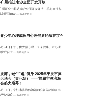
6年广州推进南沙全面开发开放
6年广州正全力推进南沙全面开发开放，核心举措包
»
国家层面印发…
阅读更多
届青少年心理成长与心理健康论坛在京召
年5月24日下午，由大儒心理、京东健康、壹心理
»
单位联合主…
阅读更多
波湾，端午“趣”健身 2025年宁波市滨
运动会（奉化站） ——首届宁波湾海
动会盛大启幕！
年5月31日，宁波市滨海休闲运动会首站活动在奉
»
湾天妃湖度…
阅读更多